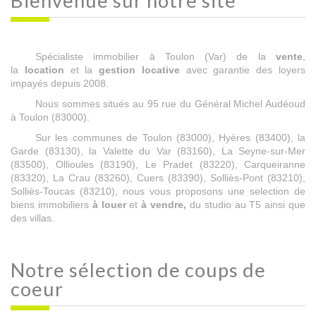
Bienvenue sur
notre site
Spécialiste immobilier à Toulon (Var) de la
vente
,
la
location
et la
gestion locative
avec garantie des loyers
impayés depuis 2008.
Nous sommes situés au 95 rue du Général Michel Audéoud
à Toulon (83000).
Sur les communes de Toulon (83000), Hyères (83400), la
Garde (83130), la Valette du Var (83160), La Seyne-sur-Mer
(83500), Ollioules (83190), Le Pradet (83220), Carqueiranne
(83320), La Crau (83260), Cuers (83390), Solliès-Pont (83210),
Solliès-Toucas (83210), nous vous proposons une selection de
biens immobiliers
à louer
et
à vendre,
du studio au T5 ainsi que
des villas.
Notre sélection
de coups de
coeur