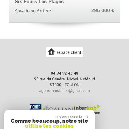
-Plages
Toulon
295 000 €
m²
Appartement 43.8 m²
espace client
04 94 92 45 48
95 rue du Général Michel Audéoud
83000 -
TOULON
agerisimmobilier@gmail.com
On en reste là
Comme beaucoup, notre site
utilise les cookies