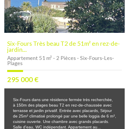
Six-Fours Très beau T2 de 51m² en rez-de-
jardin...
Appartement 51 m² - 2 Pièces - Six-Fours-Les-
Plages
295 000
€
Six-Fours dans une résidence fermée très recherchée,
à 150m des plages beau T2 en rez-de-chaussée avec
terrasse et jardin privatif. Entrée avec placards, Séjour
de 25m² climatisé prolongé par une belle loggia de 6 m²,
cuisine ouverte. Une chambre avec grands placards.
Salle d'eau, WC indépendant. Appartement au...