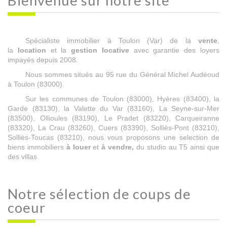
Bienvenue sur
notre site
Spécialiste immobilier à Toulon (Var) de la
vente
,
la
location
et la
gestion locative
avec garantie des loyers
impayés depuis 2008.
Nous sommes situés au 95 rue du Général Michel Audéoud
à Toulon (83000).
Sur les communes de Toulon (83000), Hyères (83400), la
Garde (83130), la Valette du Var (83160), La Seyne-sur-Mer
(83500), Ollioules (83190), Le Pradet (83220), Carqueiranne
(83320), La Crau (83260), Cuers (83390), Solliès-Pont (83210),
Solliès-Toucas (83210), nous vous proposons une selection de
biens immobiliers
à louer
et
à vendre,
du studio au T5 ainsi que
des villas.
Notre sélection
de coups de
coeur