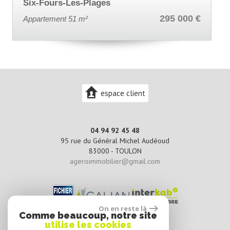
Toulon
295 000 €
108
Appartement 43.8 m²
espace client
04 94 92 45 48
95 rue du Général Michel Audéoud
83000 -
TOULON
agerisimmobilier@gmail.com
On en reste là
Comme beaucoup, notre site
utilise les cookies