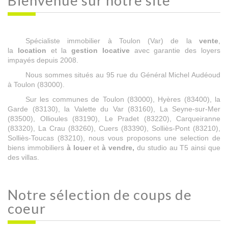
Bienvenue sur
notre site
Spécialiste immobilier à Toulon (Var) de la
vente
,
la
location
et la
gestion locative
avec garantie des loyers
impayés depuis 2008.
Nous sommes situés au 95 rue du Général Michel Audéoud
à Toulon (83000).
Sur les communes de Toulon (83000), Hyères (83400), la
Garde (83130), la Valette du Var (83160), La Seyne-sur-Mer
(83500), Ollioules (83190), Le Pradet (83220), Carqueiranne
(83320), La Crau (83260), Cuers (83390), Solliès-Pont (83210),
Solliès-Toucas (83210), nous vous proposons une selection de
biens immobiliers
à louer
et
à vendre,
du studio au T5 ainsi que
des villas.
Notre sélection
de coups de
coeur